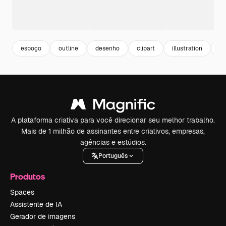
esboço
outline
desenho
clipart
illustration
de
A plataforma criativa para você direcionar seu melhor trabalho.
Mais de 1 milhão de assinantes entre criativos, empresas,
agências e estúdios.
Português
Produtos
Spaces
Assistente de IA
Gerador de imagens