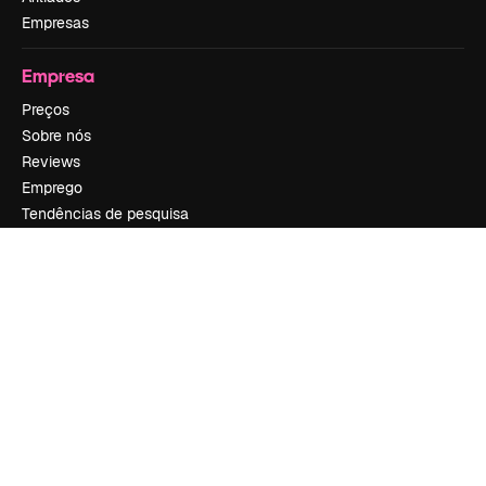
Empresas
Empresa
Preços
Sobre nós
Reviews
Emprego
Tendências de pesquisa
Blog
Eventos
Slidesgo
Vender conteúdo
Sala de imprensa
Procurando por magnific.ai?
Siga-nos
Suporte ao cliente
Instagram