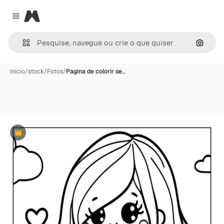
Magnific
Close menu
Pesqui
Início
/
stock
/
Fotos
/
Página de colorir se…
Premium