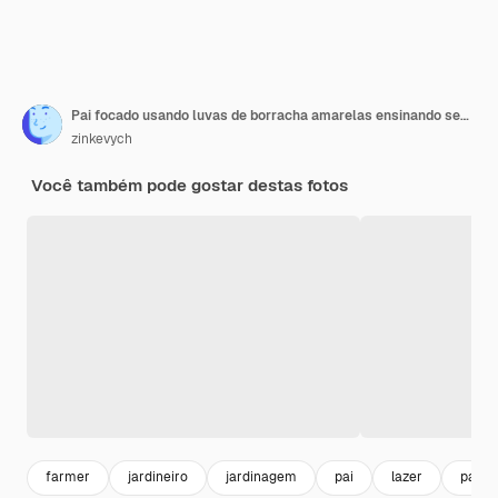
Pai focado usando luvas de borracha amarelas ensinando seu filho encantador como cuidar de árvores podando-as
zinkevych
Você também pode gostar destas fotos
farmer
jardineiro
jardinagem
pai
lazer
parqu