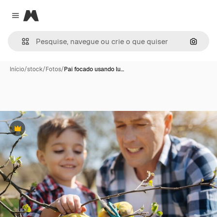
Magnific
Close menu
Pesqui
Início
/
stock
/
Fotos
/
Pai focado usando lu…
Premium