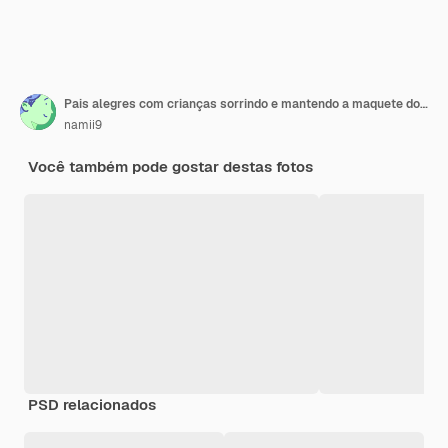
Pais alegres com crianças sorrindo e mantendo a maquete do telhado sobre as cabeças enquanto está sentado no chão na sala de estar aconchegante durante a realocação
namii9
Você também pode gostar destas fotos
PSD relacionados