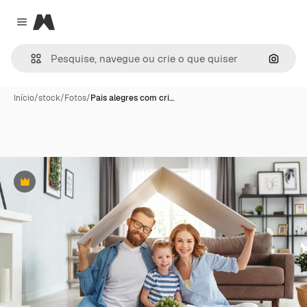
Magnific
Close menu
Pesqui
Início
/
stock
/
Fotos
/
Pais alegres com cri…
Premium