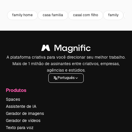
Premium
Premium
Gerado por IA
Premium
Premium
family home
casa familia
casal com filho
family
fa
A plataforma criativa para você direcionar seu melhor trabalho.
Mais de 1 milhão de assinantes entre criativos, empresas,
agências e estúdios.
Português
Produtos
Spaces
Assistente de IA
Gerador de imagens
Gerador de vídeos
Texto para voz