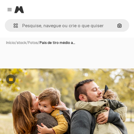
Magnific
Close menu
Pesqui
Início
/
stock
/
Fotos
/
Pais de tiro médio a…
Premium