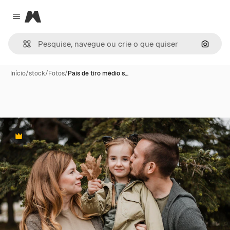
Magnific
Close menu
Pesqui
Início
/
stock
/
Fotos
/
Pais de tiro médio s…
Premium