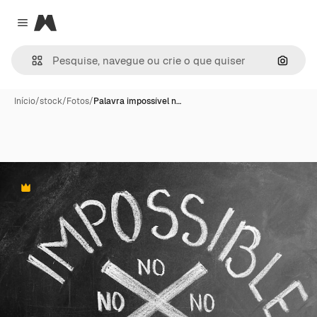
Magnific
Close menu
Pesqui
Início
/
stock
/
Fotos
/
Palavra impossível n…
Premium