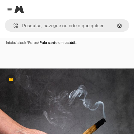
Magnific
Close menu
Pesqui
Início
/
stock
/
Fotos
/
Palo santo em estúdi…
Premium