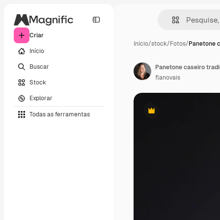
Criar
Início
/
stock
/
Fotos
/
Panetone c
Início
Buscar
Panetone caseiro trad
flanovais
Stock
Explorar
Todas as ferramentas
Premium