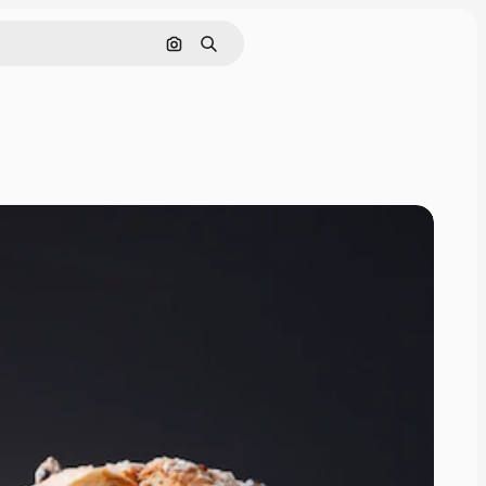
Pesquisar por imagem
Buscar