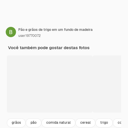
Pão e grãos de trigo em um fundo de madeira
user19770072
Você também pode gostar destas fotos
grãos
pão
comida natural
cereal
trigo
comid