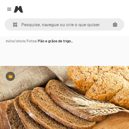
Magnific
Close menu
Pesqui
Início
/
stock
/
Fotos
/
Pão e grãos de trigo…
Premium