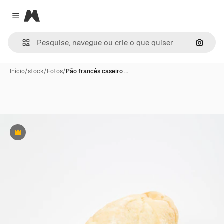
Magnific
Close menu
Pesqui
Início
/
stock
/
Fotos
/
Pão francês caseiro …
Premium