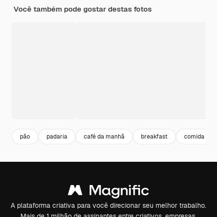
Você também pode gostar destas fotos
pão
padaria
café da manhã
breakfast
comida sau
A plataforma criativa para você direcionar seu melhor trabalho.
Mais de 1 milhão de assinantes entre criativos, empresas,