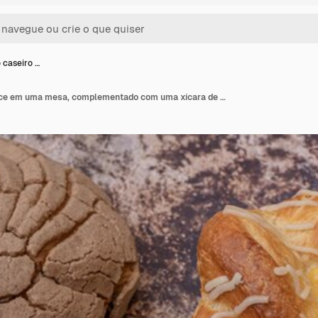
 caseiro …
Pão rústico caseiro doce em uma mesa, complementado com uma xícara de café, peça de padaria tradicional