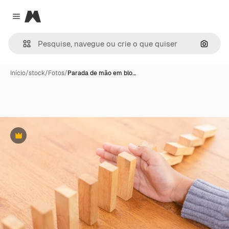
Magnific
Close menu
Pesqui
Início
/
stock
/
Fotos
/
Parada de mão em blo…
Premium