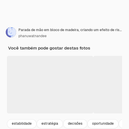
Parada de mão em bloco de madeira, criando um efeito de risco de dominó
phanuwatnandee
Você também pode gostar destas fotos
estabilidade
estratégia
decisões
oportunidade
fin