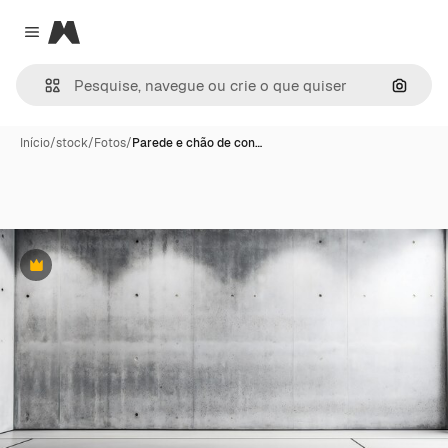
Magnific
Close menu
Pesqui
Início
/
stock
/
Fotos
/
Parede e chão de con…
Premium