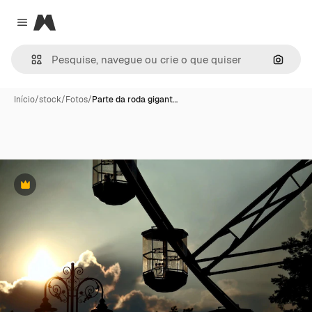
Magnific
Close menu
Pesqui
Início
/
stock
/
Fotos
/
Parte da roda gigant…
Premium