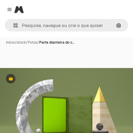
Magnific
Close menu
Pesqui
Início
/
stock
/
Fotos
/
Parte dianteira do c…
Premium