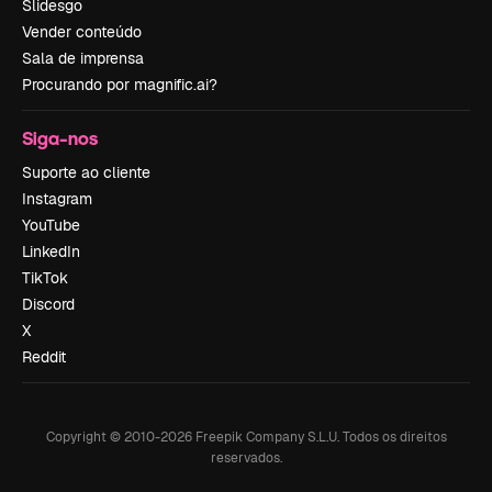
Slidesgo
Vender conteúdo
Sala de imprensa
Procurando por magnific.ai?
Siga-nos
Suporte ao cliente
Instagram
YouTube
LinkedIn
TikTok
Discord
X
Reddit
Copyright © 2010-
2026
Freepik Company S.L.U.
Todos os direitos
reservados
.