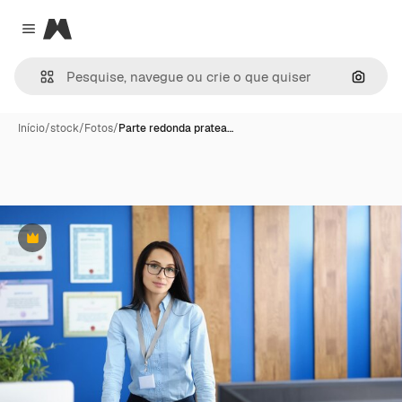
Magnific
Close menu
Pesqui
Início
/
stock
/
Fotos
/
Parte redonda pratea…
Premium