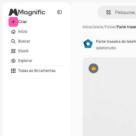
Criar
Início
/
stock
/
Fotos
/
Parte trase
Início
Buscar
Parte traseira do tele
qalebstudio
Stock
Explorar
Todas as ferramentas
Premium