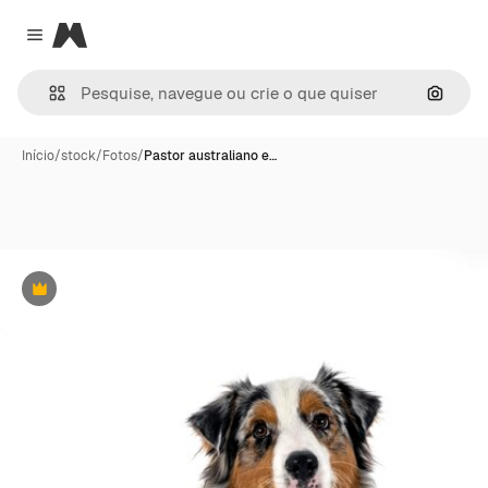
Magnific
Close menu
Pesqui
Início
/
stock
/
Fotos
/
Pastor australiano e…
Premium