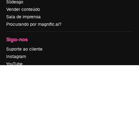
Slidesgo
Vender conteúdo
Sala de imprensa
Procurando por magnific.ai?
Siga-nos
Suporte ao cliente
Instagram
YouTube
LinkedIn
TikTok
Discord
X
Reddit
Copyright © 2010-
2026
Freepik Company S.L.U.
Todos os direitos
reservados
.