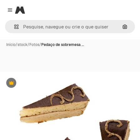
Magnific
Close menu
Pesqui
Início
/
stock
/
Fotos
/
Pedaço de sobremesa …
Premium