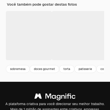
Você também pode gostar destas fotos
sobremesa
doces gourmet
torta
patisserie
confei
A plataforma criativa para você direcionar seu melhor trabalho.
Mais de 1 milhão de assinantes entre criativos, empresas,