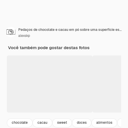
Pedaços de chocolate e cacau em pó sobre uma superfície escura. Vista superior com copyspace para seu texto.
alexskp
Você também pode gostar destas fotos
chocolate
cacau
sweet
doces
alimentos
esc