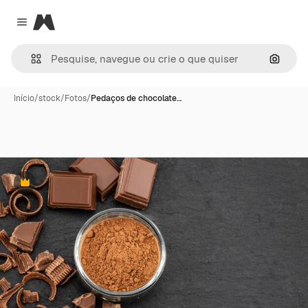
Magnific
Close menu
Pesqui
Início
/
stock
/
Fotos
/
Pedaços de chocolate…
Premium