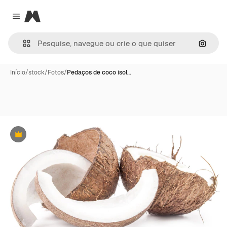
Magnific
Close menu
Pesqui
Início
/
stock
/
Fotos
/
Pedaços de coco isol…
Premium