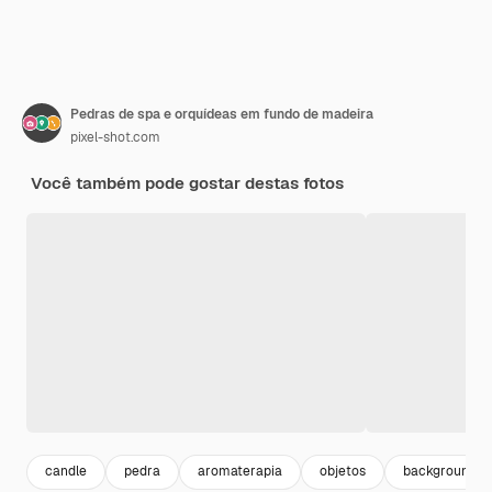
Pedras de spa e orquídeas em fundo de madeira
pixel-shot.com
Você também pode gostar destas fotos
candle
pedra
aromaterapia
objetos
background f