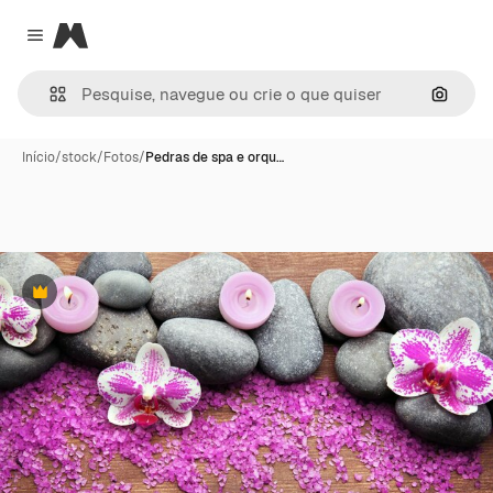
Magnific
Close menu
Pesqui
Início
/
stock
/
Fotos
/
Pedras de spa e orqu…
Premium