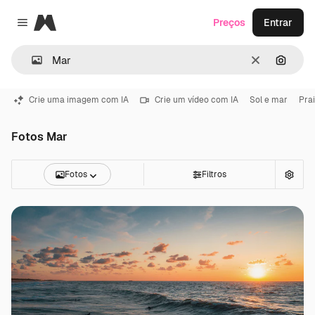
Magnific
Preços
Entrar
Close menu
Limpar
Pesqui
Crie uma imagem com IA
Crie um vídeo com IA
Sol e mar
Pra
Fotos Mar
Fotos
Filtros