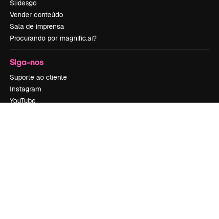
Slidesgo
Vender conteúdo
Sala de imprensa
Procurando por magnific.ai?
Siga-nos
Suporte ao cliente
Instagram
YouTube
LinkedIn
TikTok
Discord
X
Reddit
Copyright © 2010-
2026
Freepik Company S.L.U.
Todos os direitos
reservados
.