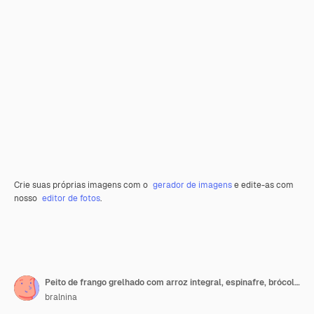
Crie suas próprias imagens com o
gerador de imagens
e edite-as com
nosso
editor de fotos
.
Peito de frango grelhado com arroz integral, espinafre, brócolis, aspargos, conceito de dieta, alimentação saudável.
bralnina