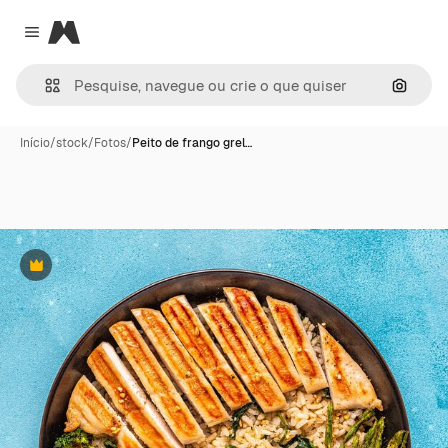
Magnific
Close menu
Pesqui
Início
/
stock
/
Fotos
/
Peito de frango grel…
Premium