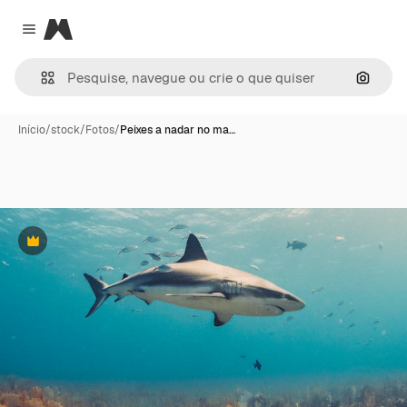
Magnific
Close menu
Pesqui
Início
/
stock
/
Fotos
/
Peixes a nadar no ma…
Premium