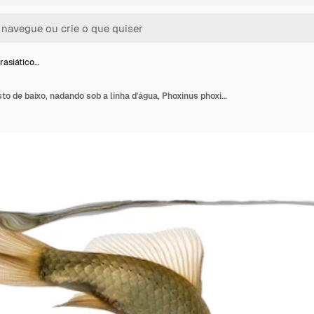
rasiático…
Peixinho eurasiático visto de baixo, nadando sob a linha d'água, Phoxinus phoxinus, isolado no branco