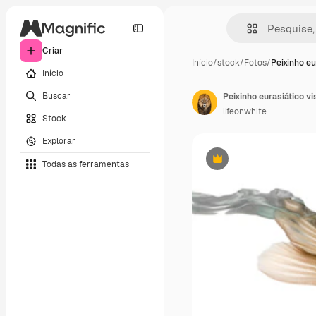
Criar
Início
/
stock
/
Fotos
/
Peixinho eu
Início
Buscar
lifeonwhite
Stock
Explorar
Todas as ferramentas
Premium