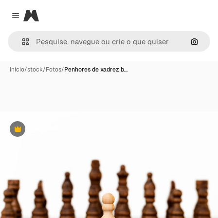
Magnific
Close menu
Pesqui
Início
/
stock
/
Fotos
/
Penhores de xadrez b…
Premium