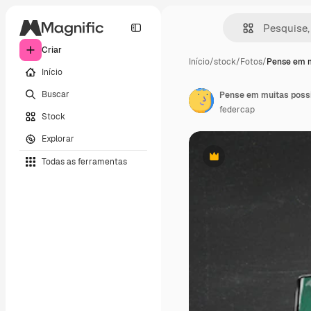
Criar
Início
/
stock
/
Fotos
/
Pense em m
Início
Buscar
Pense em muitas possi
federcap
Stock
Explorar
Todas as ferramentas
Premium