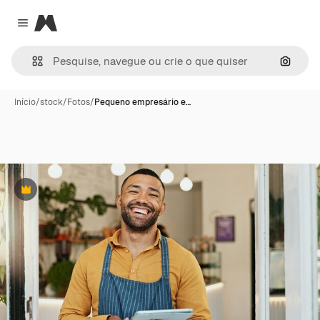
Magnific
Close menu
Pesqui
Início
/
stock
/
Fotos
/
Pequeno empresário e…
Premium