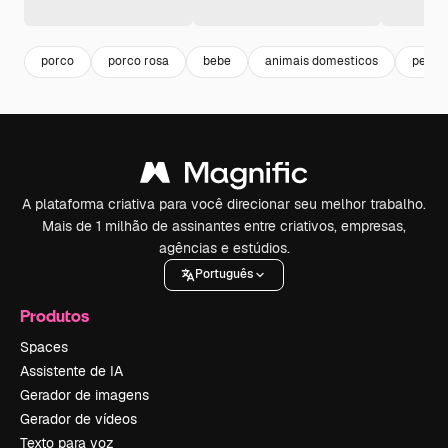
porco
porco rosa
bebe
animais domesticos
peque
A plataforma criativa para você direcionar seu melhor trabalho.
Mais de 1 milhão de assinantes entre criativos, empresas,
agências e estúdios.
Português
Produtos
Spaces
Assistente de IA
Gerador de imagens
Gerador de vídeos
Texto para voz