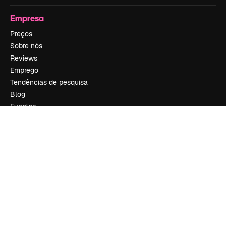
Empresa
Preços
Sobre nós
Reviews
Emprego
Tendências de pesquisa
Blog
Eventos
Slidesgo
Vender conteúdo
Sala de imprensa
Procurando por magnific.ai?
Siga-nos
Suporte ao cliente
Instagram
YouTube