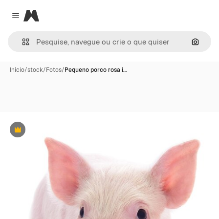
Magnific
Close menu
Pesqui
Início
/
stock
/
Fotos
/
Pequeno porco rosa i…
Premium