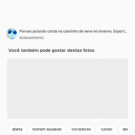
Pernas pulando corda no caminho de neve no inverno. Esporte de inverno, exercícios cardiovasculares, hábitos saudáveis
dusanpetkovic
Você também pode gostar destas fotos
atleta
homem saudavel
corredores
runner
despor