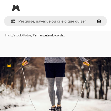
Magnific
Close menu
Pesqui
Início
/
stock
/
Fotos
/
Pernas pulando corda…
Premium