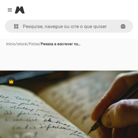
Magnific
Close menu
Pesqui
Início
/
stock
/
Fotos
/
Pessoa a escrever nu…
Premium