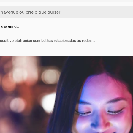
 usa um di…
Pessoa que usa um dispositivo eletrônico com bolhas relacionadas às redes sociais ao seu redor para celebrar o dia das redes sociais