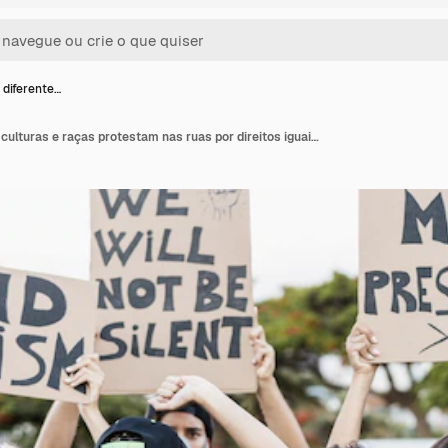
 diferente…
Pessoas de diferentes culturas e raças protestam nas ruas por direitos iguais durante o surto de coronavírus - Foco no rosto de mulher sênior