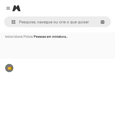
Magnific
Close menu
Pesqui
Início
/
stock
/
Fotos
/
Pessoas em miniatura…
Premium