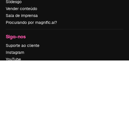
Slidesgo
Vender conteúdo
Sala de imprensa
Procurando por magnific.ai?
Siga-nos
Suporte ao cliente
Instagram
YouTube
LinkedIn
TikTok
Discord
X
Reddit
Copyright © 2010-
2026
Freepik Company S.L.U.
Todos os direitos
reservados
.