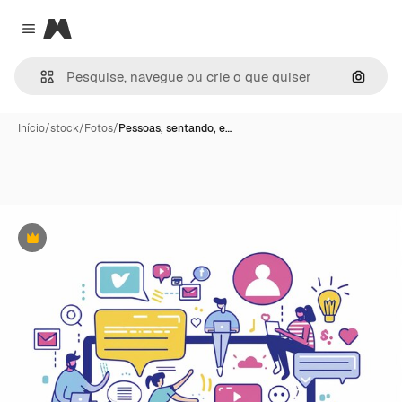
Magnific
Close menu
Pesqui
Início
/
stock
/
Fotos
/
Pessoas, sentando, e…
Premium