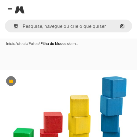
Magnific
Close menu
Pesqui
Início
/
stock
/
Fotos
/
Pilha de blocos de m…
Premium