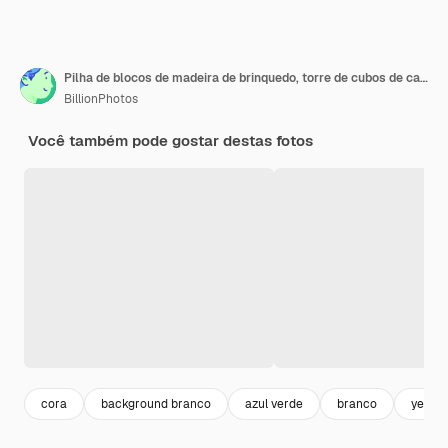
Pilha de blocos de madeira de brinquedo, torre de cubos de caixas multicoloridas em branco sobre fundo branco
BillionPhotos
Você também pode gostar destas fotos
cora
background branco
azul verde
branco
yellow