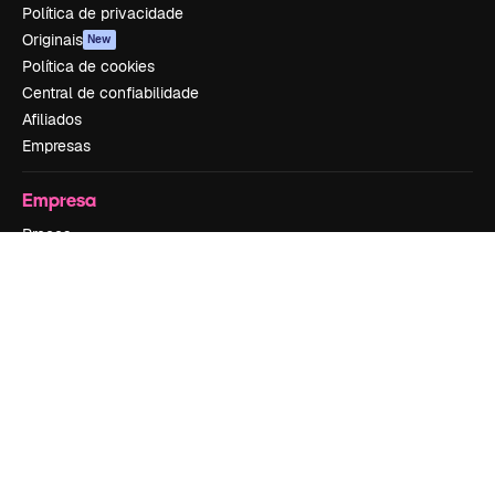
Política de privacidade
Originais
New
Política de cookies
Central de confiabilidade
Afiliados
Empresas
Empresa
Preços
Sobre nós
Reviews
Emprego
Tendências de pesquisa
Blog
Eventos
Slidesgo
Vender conteúdo
Sala de imprensa