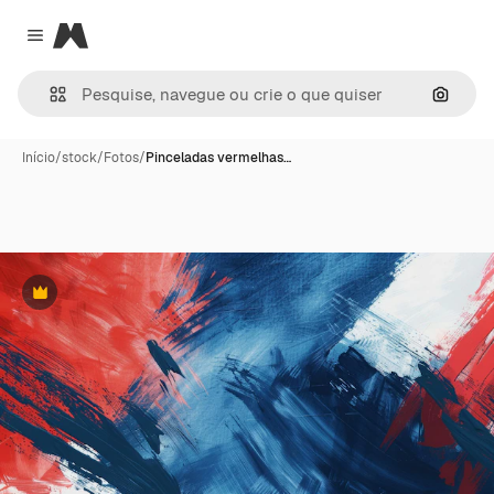
Magnific
Close menu
Pesqui
Início
/
stock
/
Fotos
/
Pinceladas vermelhas…
Premium