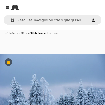
Magnific
Close menu
Pesqui
Início
/
stock
/
Fotos
/
Pinheiros cobertos d…
Premium