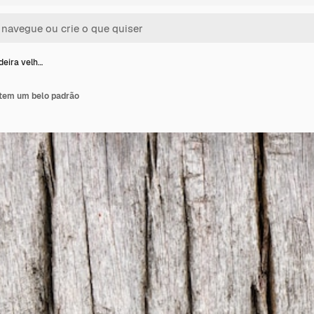
deira velh…
 tem um belo padrão