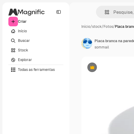
Criar
Início
/
stock
/
Fotos
/
Placa bran
Início
Buscar
Placa branca na pared
sommail
Stock
Explorar
Todas as ferramentas
Premium