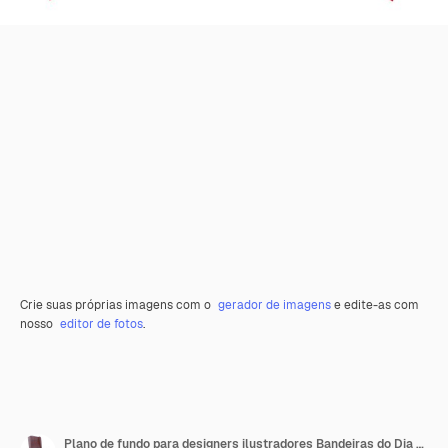
Crie suas próprias imagens com o
gerador de imagens
e edite-as com
nosso
editor de fotos
.
Plano de fundo para designers ilustradores Bandeiras do Dia da Independência Nacional O Reino Unido da Grã-Bretanha e Irlanda do Norte e Dinamarca