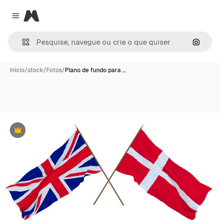
Magnific
Close menu
Pesqui
Início
/
stock
/
Fotos
/
Plano de fundo para …
Premium