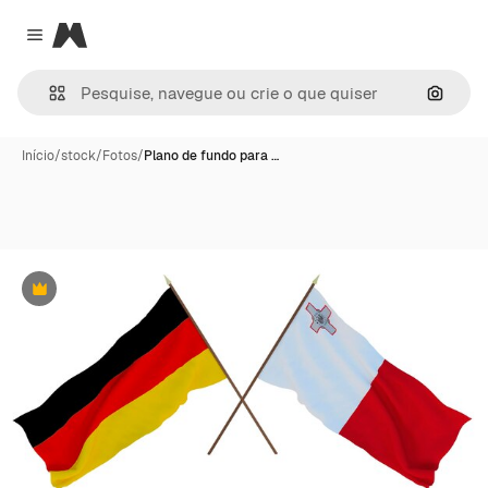
Magnific
Close menu
Pesqui
Início
/
stock
/
Fotos
/
Plano de fundo para …
Premium