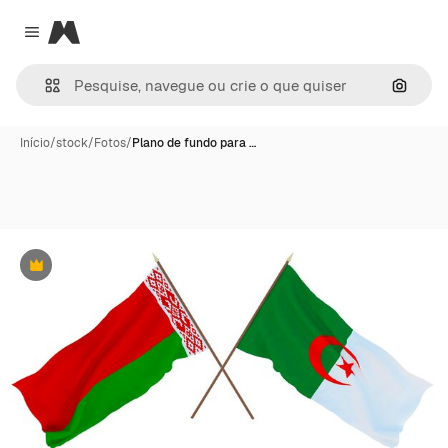
Magnific
Close menu
Pesqui
Início
/
stock
/
Fotos
/
Plano de fundo para …
Premium