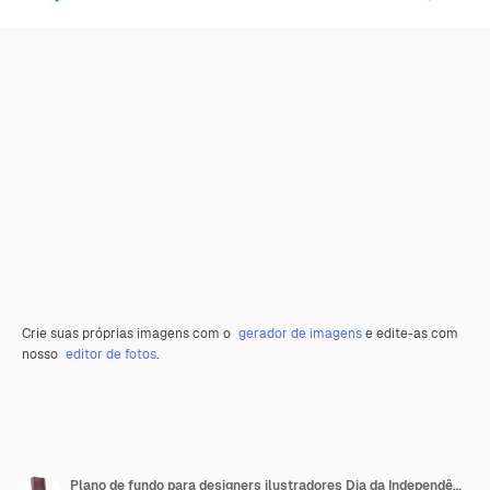
Crie suas próprias imagens com o
gerador de imagens
e edite-as com
nosso
editor de fotos
.
Plano de fundo para designers ilustradores Dia da Independência Nacional Bandeiras Bielorrússia e Argélia