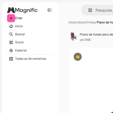
Criar
Início
/
stock
/
Fotos
/
Plano de f
Início
Buscar
vsr3168
Stock
Explorar
Todas as ferramentas
Premium