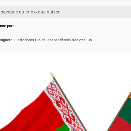
undo para …
Plano de fundo para designers ilustradores Dia da Independência Nacional Bandeiras Bielorrússia e Lituânia