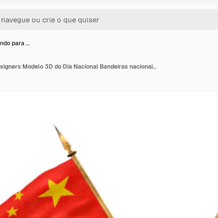
undo para …
Plano de fundo para designers Modelo 3D do Dia Nacional Bandeiras nacionais da República Popular da China e da ilha de Bouvet