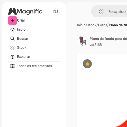
Criar
Início
/
stock
/
Fotos
/
Plano de f
Início
Buscar
vsr3168
Stock
Explorar
Todas as ferramentas
Premium