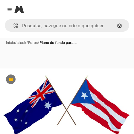
Magnific
Close menu
Pesqui
Início
/
stock
/
Fotos
/
Plano de fundo para …
Premium