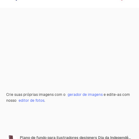
Crie suas próprias imagens com o
gerador de imagens
e edite-as com
nosso
editor de fotos
.
Plano de fundo para ilustradores designers Dia da Independência Nacional Bandeiras Austrália e PuertoRico