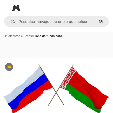
Magnific
Close menu
Pesqui
Início
/
stock
/
Fotos
/
Plano de fundo para …
Premium