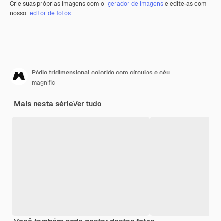
Crie suas próprias imagens com o
gerador de imagens
e edite-as com
nosso
editor de fotos
.
Pódio tridimensional colorido com círculos e céu
magnific
Mais nesta série
Ver tudo
Você também pode gostar destas fotos