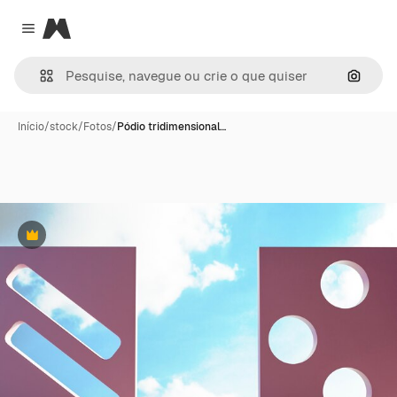
Magnific
Close menu
Pesqui
Início
/
stock
/
Fotos
/
Pódio tridimensional…
Premium